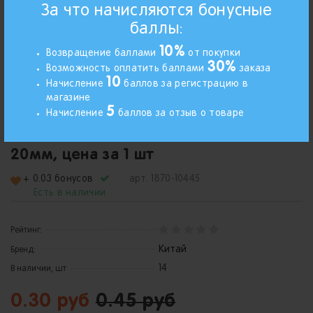
За что начисляются бонусные
баллы:
10%
Возвращение баллами
от покупки
30%
Возможность оплатить баллами
заказа
10
Начисление
баллов за регистрацию в
магазине
5
Начисление
баллов за отзыв о товаре
Кабошоны LOL (акриловые-вырубка)
20мм, цена за 1 шт
+ 0.03 бонусов
арт.
1870-10445
Есть в наличии
Рейтинг:
Китай
Бренд:
14
В наличии, шт
0.30 руб
0.45 руб