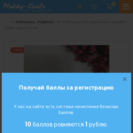
0
...
Кабошоны, подвески
Кабошоны LOL (акриловые-вырубка)
20мм, цена за 1 шт
- 33%
×
Получай баллы за регистрацию
У нас на сайте есть система начисления бонусных
баллов.
10
1
баллов ровняются
рублю.