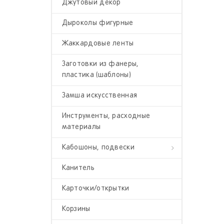
Джутовый декор
Полубусины фигурные
Дыроколы фигурные
Стразы пластиковые
Жаккардовые ленты
Заготовки из фанеры,
пластика (шаблоны)
Замша искусственная
Инструменты, расходные
материалы
Кабошоны, подвески
Канитель
Кабошоны деревянные
Карточки/открытки
Кабошоны камея, кабошоны
флоризель (пластик)
Корзины
Кабошоны пластик, ПВХ