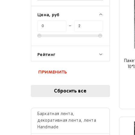
Цена, руб
–
Рейтинг
Паке
1
10*
2
3
4
5
Бархатная лента,
декоративная лента, лента
Handmade